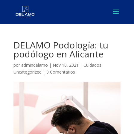
DELAMO Podología: tu
podólogo en Alicante
por
admindelamo
|
Nov 10, 2021
|
Cuidados
,
Uncategorized
|
0 Comentarios