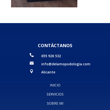
CONTÁCTANOS

655 926 532

info@delamopodologia.com

Alicante
INICIO
SERVICIOS
SOBRE MI