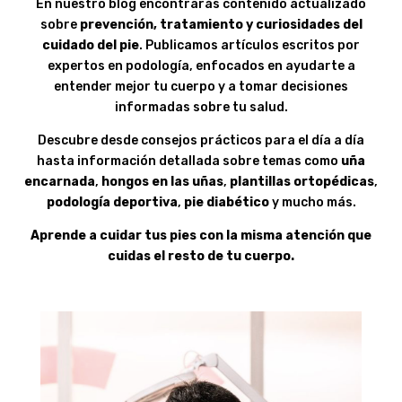
En nuestro blog encontrarás contenido actualizado
sobre
prevención, tratamiento y curiosidades del
cuidado del pie
. Publicamos artículos escritos por
expertos en podología, enfocados en ayudarte a
entender mejor tu cuerpo y a tomar decisiones
informadas sobre tu salud.
Descubre desde consejos prácticos para el día a día
hasta información detallada sobre temas como
uña
encarnada
,
hongos en las uñas
,
plantillas ortopédicas
,
podología deportiva
,
pie diabético
y mucho más.
Aprende a cuidar tus pies con la misma atención que
cuidas el resto de tu cuerpo.