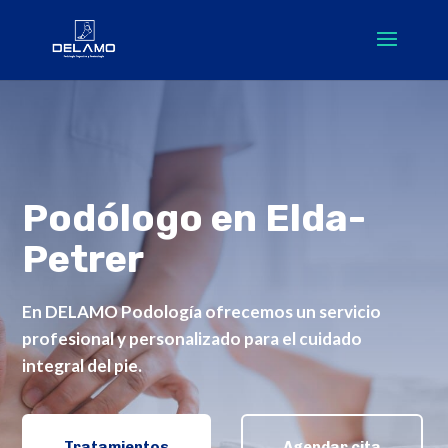
Podólogo en Elda-
Petrer
En
DELAMO Podología
ofrecemos un servicio
profesional y personalizado para el
cuidado
integral del pie
.
Tratamientos
Agendar cita