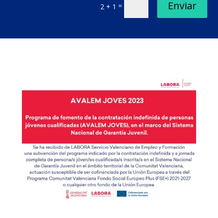
Enviar
=
2 + 1