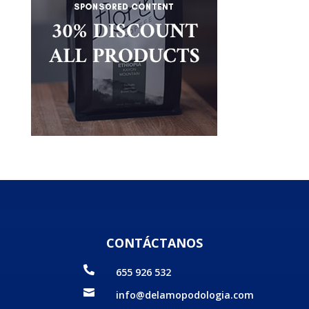
CONTÁCTANOS

655 926 532

info@delamopodologia.com