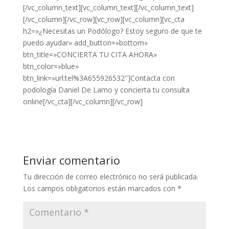
[/vc_column_text][vc_column_text][/vc_column_text]
[/vc_column][/vc_row][vc_row][vc_column][vc_cta
h2=»¿Necesitas un Podólogo? Estoy seguro de que te
puedo ayudar» add_button=»bottom»
btn_title=»CONCIERTA TU CITA AHORA»
btn_color=»blue»
btn_link=»url:tel%3A655926532″]Contacta con
podología Daniel De Lamo y concierta tu consulta
online[/vc_cta][/vc_column][/vc_row]
Enviar comentario
Tu dirección de correo electrónico no será publicada.
Los campos obligatorios están marcados con
*