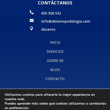
CONTÁCTANOS

655 926 532

info@delamopodologia.com

Alicante
INICIO
SERVICIOS
SOBRE MI
BLOG
CONTACTO
Utilizamos cookies para ofrecerte la mejor experiencia en
Aviso legal
·
Accesibilidad
·
Política de cookies
·
Política de
nuestra web.
privacidad
Puedes aprender más sobre qué cookies utilizamos o cambiarlas
en
preferencias