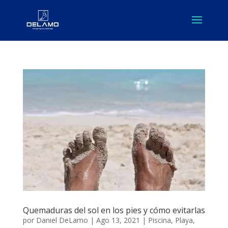
Quemaduras del sol en los pies y cómo evitarlas
por
Daniel DeLamo
|
Ago 13, 2021
|
Piscina
,
Playa
,