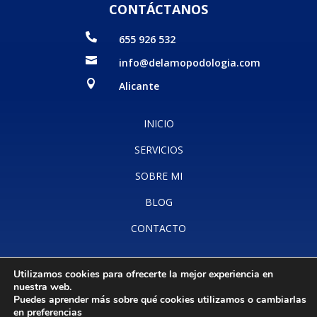
CONTÁCTANOS

655 926 532

info@delamopodologia.com

Alicante
INICIO
SERVICIOS
SOBRE MI
BLOG
CONTACTO
Utilizamos cookies para ofrecerte la mejor experiencia en
Aviso legal
·
Accesibilidad
·
Política de cookies
·
Política de
nuestra web.
privacidad
Puedes aprender más sobre qué cookies utilizamos o cambiarlas
en
preferencias