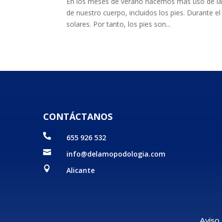
En los meses de verano hacemos más uso de la 
de nuestro cuerpo, incluidos los pies. Durante e
solares. Por tanto, los pies son...
CONTÁCTANOS

655 926 532

info@delamopodologia.com

Alicante
Aviso