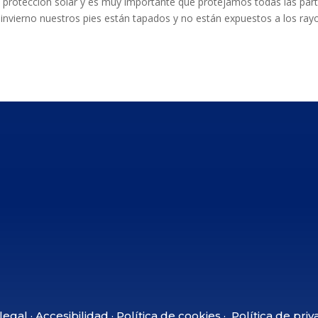
protección solar y es muy importante que protejamos todas las par
l invierno nuestros pies están tapados y no están expuestos a los ray
 legal
·
Accesibilidad
·
Política de cookies
·
Política de priv