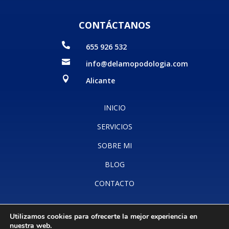
CONTÁCTANOS

655 926 532

info@delamopodologia.com

Alicante
INICIO
SERVICIOS
SOBRE MI
BLOG
CONTACTO
Utilizamos cookies para ofrecerte la mejor experiencia en
Aviso legal
·
Accesibilidad
·
Política de cookies
·
Política de
nuestra web.
privacidad